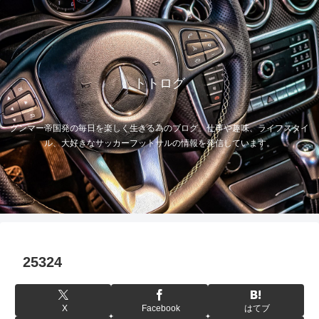
トトログ
グンマー帝国発の毎日を楽しく生きる為のブログ。仕事や趣味、ライフスタイ
ル、大好きなサッカーフットサルの情報を発信しています。
25324
X
Facebook
はてブ