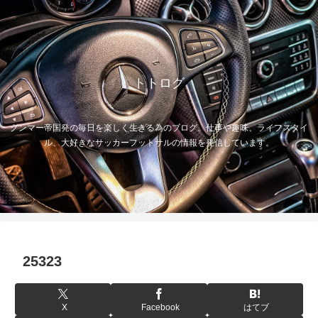
トトログ
グンマー帝国発の毎日を楽しく生きる為のブログ。仕事や趣味、ライフスタイ
ル、大好きなサッカーフットサルの情報を発信しています。
25323
X
Facebook
はてブ