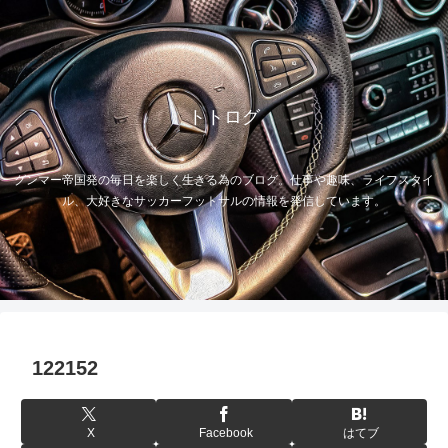
トトログ
グンマー帝国発の毎日を楽しく生きる為のブログ。仕事や趣味、ライフスタイ
ル、大好きなサッカーフットサルの情報を発信しています。
122152
X
Facebook
はてブ