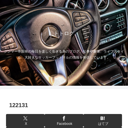
トトログ
グンマー帝国発の毎日を楽しく生きる為のブログ。仕事や趣味、ライフスタイ
ル、大好きなサッカーフットサルの情報を発信しています。
122131
X
Facebook
はてブ