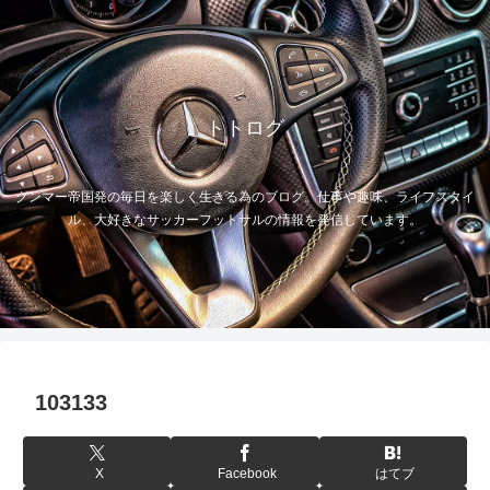
トトログ
グンマー帝国発の毎日を楽しく生きる為のブログ。仕事や趣味、ライフスタイ
ル、大好きなサッカーフットサルの情報を発信しています。
103133
X
Facebook
はてブ