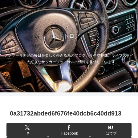
トトログ
グンマー帝国発の毎日を楽しく生きる為のブログ。仕事や趣味、ライフスタイ
ル、大好きなサッカーフットサルの情報を発信しています。
0a31732abded6f676fe40dcb6c40dd913
X
Facebook
はてブ