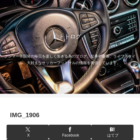
トトログ
グンマー帝国発の毎日を楽しく生きる為のブログ。仕事や趣味、ライフスタイ
ル、大好きなサッカーフットサルの情報を発信しています。
IMG_1906
X
Facebook
はてブ