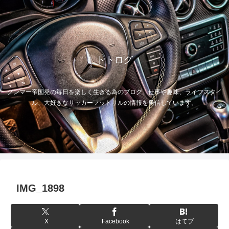
トトログ
グンマー帝国発の毎日を楽しく生きる為のブログ。仕事や趣味、ライフスタイ
ル、大好きなサッカーフットサルの情報を発信しています。
IMG_1898
X
Facebook
はてブ