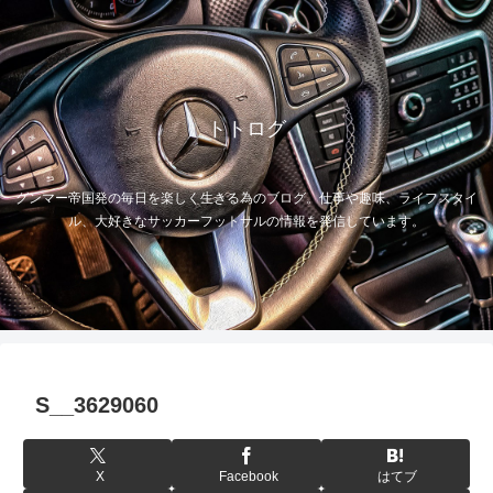
トトログ
グンマー帝国発の毎日を楽しく生きる為のブログ。仕事や趣味、ライフスタイ
ル、大好きなサッカーフットサルの情報を発信しています。
S__3629060
X
Facebook
はてブ